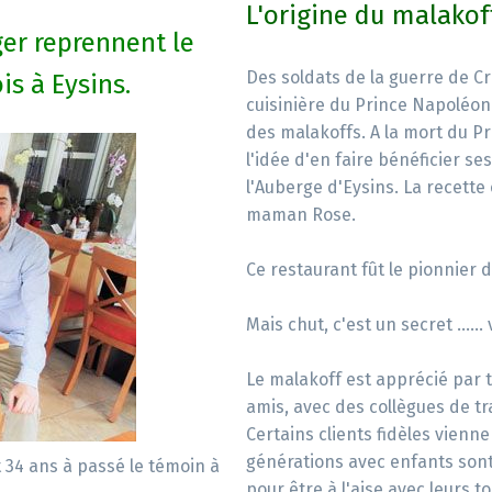
L'origine du malakof
ger reprennent le
Des soldats de la guerre de Cr
is à Eysins.
cuisinière du Prince Napoléon
des malakoffs. A la mort du Pr
l'idée d'en faire bénéficier se
l'Auberge d'Eysins. La recette 
maman Rose.
Ce restaurant fût le pionnier
Mais chut, c'est un secret .....
Le malakoff est apprécié par t
amis, avec des collègues de tr
Certains clients fidèles vienn
générations avec enfants sont 
 34 ans à passé le témoin à
pour être à l'aise avec leurs t