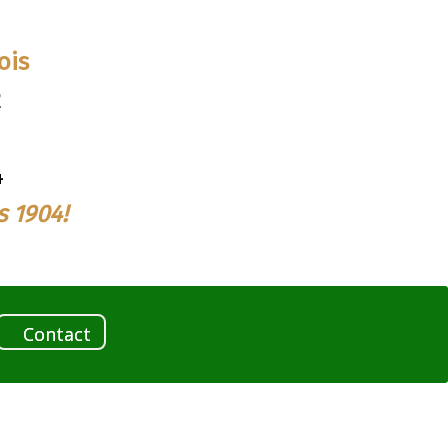
dois
2
4
s 1904!
Contact